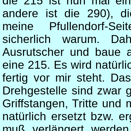
die 215 ist nun mal ei
andere ist die 290), 
meine Pfullendorf-Se
sicherlich warum. Da
Ausrutscher und baue a
eine 215. Es wird natürli
fertig vor mir steht. D
Drehgestelle sind zwar g
Griffstangen, Tritte un
natürlich ersetzt bzw. 
muß verlängert werde